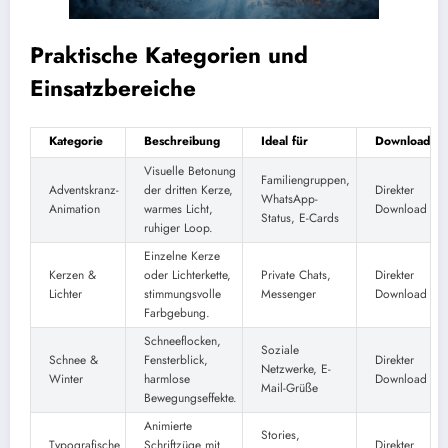
Praktische Kategorien und
Einsatzbereiche
Kategorie
Beschreibung
Ideal für
Download
Visuelle Betonung
Familiengruppen,
Adventskranz-
der dritten Kerze,
Direkter
WhatsApp-
Animation
warmes Licht,
Download
Status, E-Cards
ruhiger Loop.
Einzelne Kerze
Kerzen &
oder Lichterkette,
Private Chats,
Direkter
Lichter
stimmungsvolle
Messenger
Download
Farbgebung.
Schneeflocken,
Soziale
Schnee &
Fensterblick,
Direkter
Netzwerke, E-
Winter
harmlose
Download
Mail-Grüße
Bewegungseffekte.
Animierte
Stories,
Typografische
Schriftzüge mit
Direkter