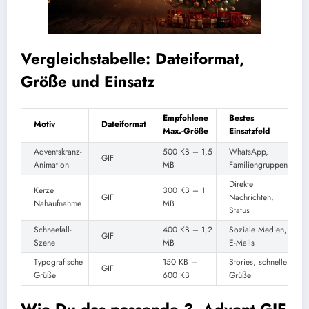
Vergleichstabelle: Dateiformat,
Größe und Einsatz
Empfohlene
Bestes
Motiv
Dateiformat
Max.-Größe
Einsatzfeld
Adventskranz-
500 KB – 1,5
WhatsApp,
GIF
Animation
MB
Familiengruppen
Direkte
Kerze
300 KB – 1
GIF
Nachrichten,
Nahaufnahme
MB
Status
Schneefall-
400 KB – 1,2
Soziale Medien,
GIF
Szene
MB
E-Mails
Typografische
150 KB –
Stories, schnelle
GIF
Grüße
600 KB
Grüße