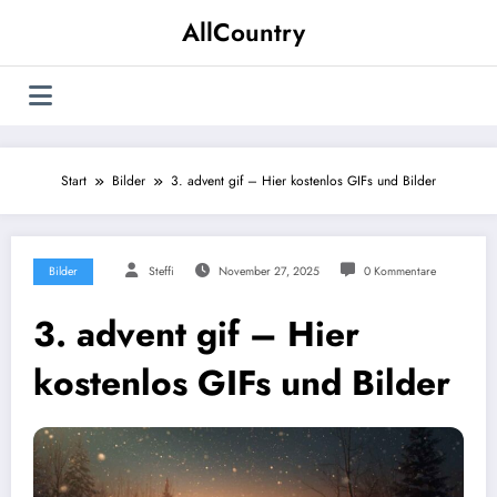
Zum
AllCountry
Inhalt
springen
Start
Bilder
3. advent gif – Hier kostenlos GIFs und Bilder
Bilder
Steffi
November 27, 2025
0 Kommentare
3. advent gif – Hier
kostenlos GIFs und Bilder